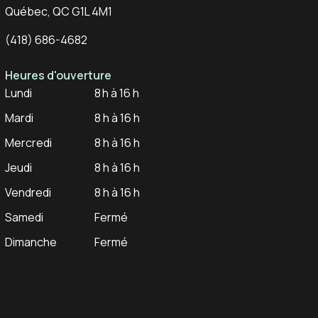
Québec, QC G1L 4M1
(418) 686-4682
Heures d'ouverture
Lundi
8 h à 16 h
Mardi
8 h à 16 h
Mercredi
8 h à 16 h
Jeudi
8 h à 16 h
Vendredi
8 h à 16 h
Samedi
Fermé
Dimanche
Fermé