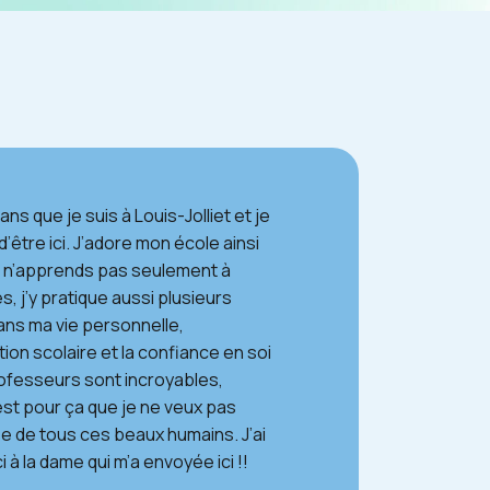
ans que je suis à Louis-Jolliet et je
Avant, j’étais dans une ville 
’être ici. J’adore mon école ainsi
suis arrivée à Québec et à 
e n’apprends pas seulement à
français. Durant mes années 
s, j’y pratique aussi plusieurs
j’ai appris la langue français
ans ma vie personnelle,
professeurs très bons dans 
tion scolaire et la confiance en soi
ofesseurs sont incroyables,
’est pour ça que je ne veux pas
e de tous ces beaux humains. J’ai
 à la dame qui m’a envoyée ici !!