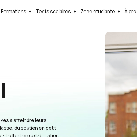
Formations
Tests scolaires
Zone étudiante
À pr
l
èves à atteindre leurs
classe, du soutien en petit
est offert en collaboration