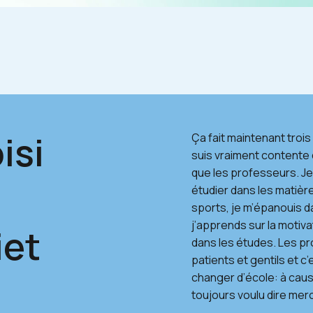
isi
Ça fait maintenant trois 
suis vraiment contente d
que les professeurs. J
étudier dans les matière
sports, je m’épanouis d
j’apprends sur la motiva
iet
dans les études. Les pr
patients et gentils et c
changer d’école: à caus
toujours voulu dire merci