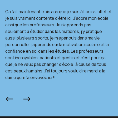
Ça fait maintenant trois ans que je suis à Louis-Jolliet et
Av
je suis vraiment contente d’être ici. J’adore mon école
je
ainsi que les professeurs. Je n’apprends pas
pa
seulement à étudier dans les matières, j’y pratique
Jol
aussi plusieurs sports, je m’épanouis dans ma vie
pr
personnelle, j’apprends sur la motivation scolaire et la
confiance en soi dans les études. Les professeurs
sont incroyables, patients et gentils et c’est pour ça
que je ne veux pas changer d’école: à cause de tous
ces beaux humains. J’ai toujours voulu dire merci à la
dame qui m’a envoyée ici !!
Précédent
Suivant