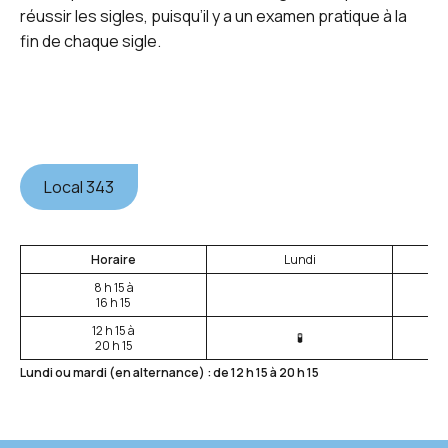
réussir les sigles, puisqu’il y a un examen pratique à la
fin de chaque sigle.
Local 343
Horaire
Lundi
8 h 15 à
16 h 15
12 h 15 à
🧪
20 h 15
Lundi ou mardi (en alternance) : de 12 h 15 à 20 h 15