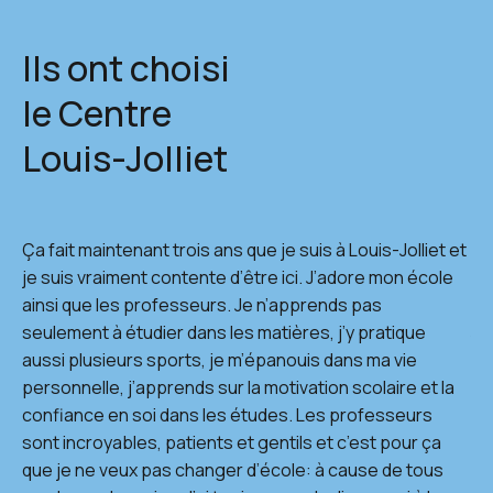
Ils ont choisi
le Centre
Louis-Jolliet
Ça fait maintenant trois ans que je suis à Louis-Jolliet et
Av
je suis vraiment contente d’être ici. J’adore mon école
je
ainsi que les professeurs. Je n’apprends pas
pa
seulement à étudier dans les matières, j’y pratique
Jol
aussi plusieurs sports, je m’épanouis dans ma vie
pr
personnelle, j’apprends sur la motivation scolaire et la
confiance en soi dans les études. Les professeurs
sont incroyables, patients et gentils et c’est pour ça
que je ne veux pas changer d’école: à cause de tous