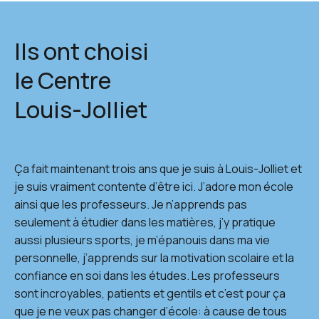
Ils ont choisi
le Centre
Louis-Jolliet
Ça fait maintenant trois ans que je suis à Louis-Jolliet et
Av
je suis vraiment contente d’être ici. J’adore mon école
je
ainsi que les professeurs. Je n’apprends pas
pa
seulement à étudier dans les matières, j’y pratique
Jol
aussi plusieurs sports, je m’épanouis dans ma vie
pr
personnelle, j’apprends sur la motivation scolaire et la
confiance en soi dans les études. Les professeurs
sont incroyables, patients et gentils et c’est pour ça
que je ne veux pas changer d’école: à cause de tous